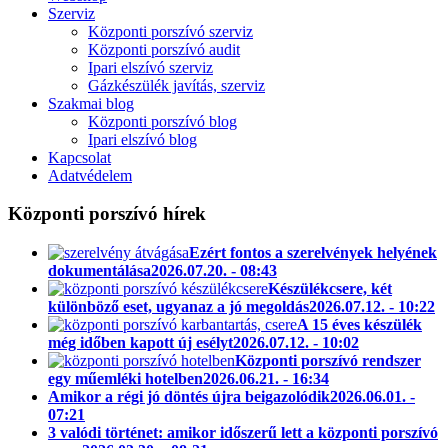
Szerviz
Központi porszívó szerviz
Központi porszívó audit
Ipari elszívó szerviz
Gázkészülék javítás, szerviz
Szakmai blog
Központi porszívó blog
Ipari elszívó blog
Kapcsolat
Adatvédelem
Központi porszívó hírek
Ezért fontos a szerelvények helyének
dokumentálása
2026.07.20. - 08:43
Készülékcsere, két
különböző eset, ugyanaz a jó megoldás
2026.07.12. - 10:22
A 15 éves készülék
még időben kapott új esélyt
2026.07.12. - 10:02
Központi porszívó rendszer
egy műemléki hotelben
2026.06.21. - 16:34
Amikor a régi jó döntés újra beigazolódik
2026.06.01. -
07:21
3 valódi történet: amikor időszerű lett a központi porszívó