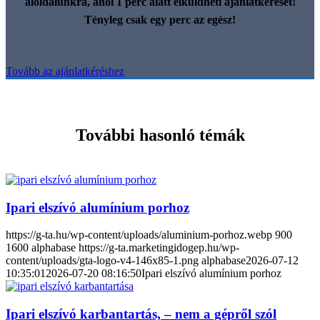
aloldalunkra, ahol 1 perc alatt elküldheti ajánlatkérését!
Tényleg csak egy perc az egész!
Tovább az ajánlatkéréshez
További hasonló témák
Ipari elszívó alumínium porhoz
https://g-ta.hu/wp-content/uploads/aluminium-porhoz.webp
900
1600
alphabase
https://g-ta.marketingidogep.hu/wp-
content/uploads/gta-logo-v4-146x85-1.png
alphabase
2026-07-12
10:35:01
2026-07-20 08:16:50
Ipari elszívó alumínium porhoz
Ipari elszívó karbantartás, – nem a gépről szól