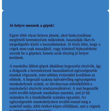
Jó helyre mennek a gépek!
Egyre több olyan helyen járunk, ahol funkcionálisan
megfelelő berendezések működnek, használják őket és
megelégedés kíséri a használatunkat. Jó érzés látni, hogy a
cégek nem csak muszájból, vagy kötelező fejlesztésként
szerzik be a gépeket, hanem azok tényleg jó helyre
kerülnek.
A munkába állított gépek általában hegesztési elszívók, így
a dolgozók a berendezések használatával egészségesebb
munkát végeznek, mint néhány évtizeddel korábban az
elődeik. A hegesztő szakma tudvalévőleg egészségtelen
munkahelynek számít, ez látványosan mérséklődött a
munkahelyi elszívók rendszeresítésével. A mai hegesztők
ezért tovább képesek munkában maradni, ami jó hír
számukra és a munkáltatók számára egyaránt. Az
egészségesebb munkahelyeken tovább marad meg a
szakértő tudás, több értéket képes előállítani, ami a cégnek
is versenyelőnyt kölcsönöz.