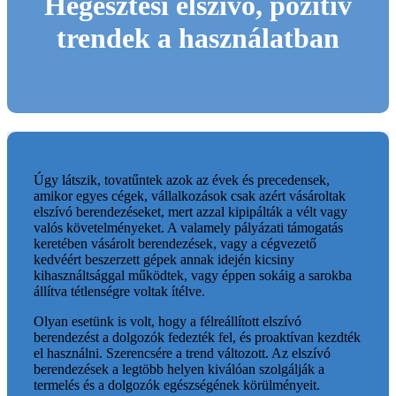
Hegesztési elszívó, pozitív
trendek a használatban
Úgy látszik, tovatűntek azok az évek és precedensek,
amikor egyes cégek, vállalkozások csak azért vásároltak
elszívó berendezéseket, mert azzal kipipálták a vélt vagy
valós követelményeket. A valamely pályázati támogatás
keretében vásárolt berendezések, vagy a cégvezető
kedvéért beszerzett gépek annak idején kicsiny
kihasználtsággal működtek, vagy éppen sokáig a sarokba
állítva tétlenségre voltak ítélve.
Olyan esetünk is volt, hogy a félreállított elszívó
berendezést a dolgozók fedezték fel, és proaktívan kezdték
el használni. Szerencsére a trend változott. Az elszívó
berendezések a legtöbb helyen kiválóan szolgálják a
termelés és a dolgozók egészségének körülményeit.