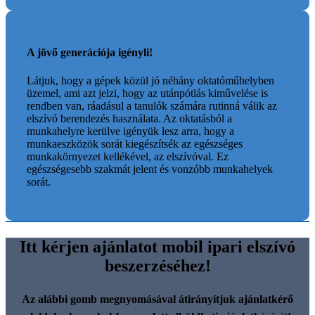
A jövő generációja igényli!
Látjuk, hogy a gépek közül jó néhány oktatóműhelyben
üzemel, ami azt jelzi, hogy az utánpótlás kiművelése is
rendben van, ráadásul a tanulók számára rutinná válik az
elszívó berendezés használata. Az oktatásból a
munkahelyre kerülve igényük lesz arra, hogy a
munkaeszközök sorát kiegészítsék az egészséges
munkakörnyezet kellékével, az elszívóval. Ez
egészségesebb szakmát jelent és vonzóbb munkahelyek
sorát.
Itt kérjen ajánlatot mobil ipari elszívó
beszerzéséhez!
Az alábbi gomb megnyomásával átirányítjuk ajánlatkérő