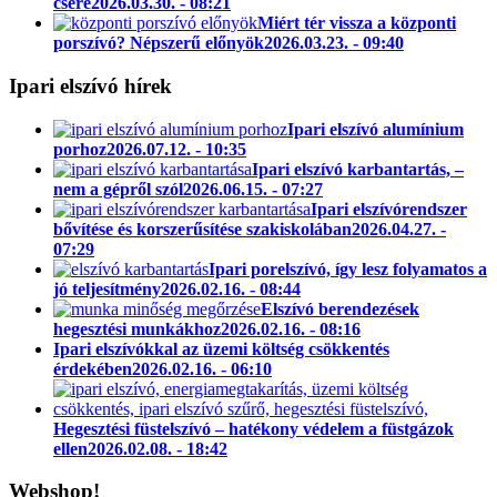
csere
2026.03.30. - 08:21
Miért tér vissza a központi
porszívó? Népszerű előnyök
2026.03.23. - 09:40
Ipari elszívó hírek
Ipari elszívó alumínium
porhoz
2026.07.12. - 10:35
Ipari elszívó karbantartás, –
nem a gépről szól
2026.06.15. - 07:27
Ipari elszívórendszer
bővítése és korszerűsítése szakiskolában
2026.04.27. -
07:29
Ipari porelszívó, így lesz folyamatos a
jó teljesítmény
2026.02.16. - 08:44
Elszívó berendezések
hegesztési munkákhoz
2026.02.16. - 08:16
Ipari elszívókkal az üzemi költség csökkentés
érdekében
2026.02.16. - 06:10
Hegesztési füstelszívó – hatékony védelem a füstgázok
ellen
2026.02.08. - 18:42
Webshop!