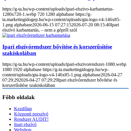
https://g-ta.hu/wp-content/uploads/ipari-elszivo-karbantartas-
1280x720-1.webp
720
1280
alphabase
https://g-
ta.marketingidogep.hu/wp-content/uploads/gta-logo-v4-146x85-
1.png
alphabase
2026-06-15 07:27:15
2026-07-20 08:15:40
Ipari
elszívó karbantartás, – nem a gépről szól
Ipari elszívórendszer bővítése és korszerűsítése
szakiskolában
https://g-ta.hu/wp-content/uploads/ipari-elszivorendszer-1080.webp
1080
1920
alphabase
https://g-ta.marketingidogep.hu/wp-
content/uploads/gta-logo-v4-146x85-1.png
alphabase
2026-04-27
07:29:29
2026-04-27 07:29:29
Ipari elszívórendszer bővítése és
korszerűsítése szakiskolában
Főbb oldalak
Kezdőlap
Központi porszívó
Rendszer AUDIT!
Ipari elszívó
Webshop