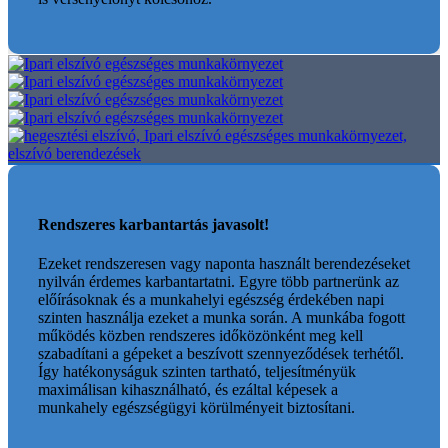
Rendszeres karbantartás javasolt!
Ezeket rendszeresen vagy naponta használt berendezéseket
nyilván érdemes karbantartatni. Egyre több partnerünk az
előírásoknak és a munkahelyi egészség érdekében napi
szinten használja ezeket a munka során. A munkába fogott
működés közben rendszeres időközönként meg kell
szabadítani a gépeket a beszívott szennyeződések terhétől.
Így hatékonyságuk szinten tartható, teljesítményük
maximálisan kihasználható, és ezáltal képesek a
munkahely egészségügyi körülményeit biztosítani.