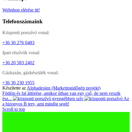
Webshop elérése itt!
Telefonszámaink
Központi porszívó vonal:
+36 30 276 0483
Ipari elszívók vonal:
+36 20 583 2402
Gázkazán, gázkészülék vonal:
+36 30 230 1955
Készítette az
Alphadesign (Marketingidőgép projekt)
Födém és fal áttörése, amikor útban van egy cső, de nem veszik
ész...
Az
a bizonyos B terv, ami mindig segít!
Scroll to top